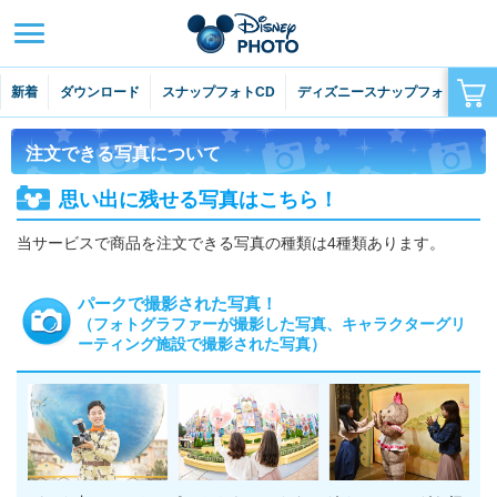
はじめての方へ
よくあるご質問
新着
ダウンロード
スナップフォトCD
ディズニースナップフォト
ラ
お問い合わせ
サイトマップ
注文できる写真について
ディズニー・フォトとは
思い出に残せる写真はこちら！
注文できる写真について
当サービスで商品を注文できる写真の種類は4種類あります。
ご注文について
パークで撮影された写真！
（フォトグラファーが撮影した写真、キャラクターグリ
ーティング施設で撮影された写真）
閉じる