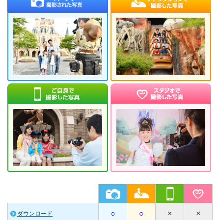
ご自身で撮影した写真
スタジオ
○
○
×
×
ダウンロード