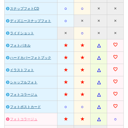
○
○
×
×
スナップフォトCD
○
×
×
×
ディズニースナップフォト
×
○
×
×
ライドショット
★
★
△
フォトパネル
★
★
△
ハードカバーフォトブック
★
★
△
イラストフォト
★
★
△
シャッフルフォト
★
★
△
フォトコラージュ
○
○
△
フォトポストカード
★
★
△
○
フォトコラージュ