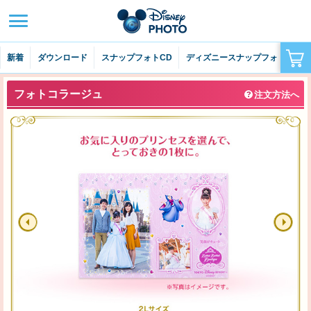
はじめての方へ
よくあるご質問
新着
ダウンロード
スナップフォトCD
ディズニースナップフォト
ラ
お問い合わせ
サイトマップ
フォトコラージュ
注文方法へ
ディズニー・フォトとは
注文できる写真について
ご注文について
閉じる