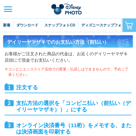
はじめての方へ
よくあるご質問
新着
ダウンロード
スナップフォトCD
ディズニースナップフォト
ラ
お問い合わせ
サイトマップ
デイリーヤマザキでのお支払い方法（前払い）
ディズニー・フォトとは
お客様がご注文された商品の代金は、お近くのデイリーヤマザキ
店頭にて現金でお支払いください。
注文できる写真について
※コンビニエンスストア店頭での変更・払戻しはできませんので、予めご了
承ください。
ご注文について
注文する
閉じる
支払方法の選択を「コンビニ払い（前払い（デ
イリーヤマザキ））」にする
オンライン決済番号（11桁）をメモする、また
は決済画面を印刷する